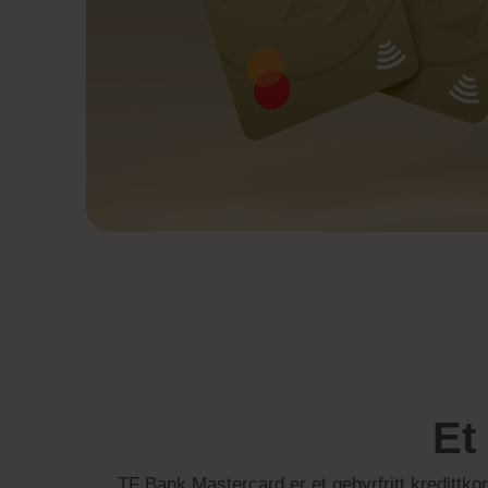
Et
TF Bank Mastercard er et gebyrfritt kredittko