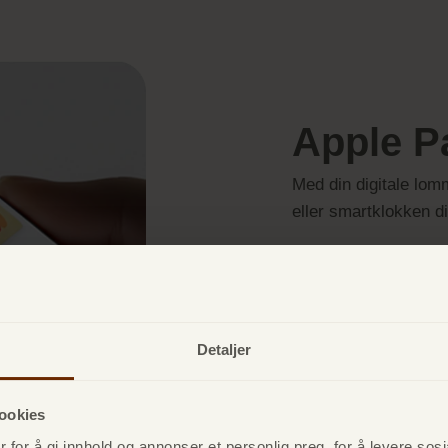
Apple P
Med din digitale lom
eller smartklokken din
Dette trenger du:
✔ Ditt TF Bank Maste
✔ En smarttelefon s
Detaljer
✔ TF Bank-appen som
ookies
 for å gi innhold og annonser et personlig preg, for å levere sos