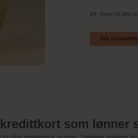
Eff. Rente 26,69% kr
Søk om kredittk
 kredittkort som lønner 
rt for både hverdagsbruk og reiser. Fordelene inkluderer økt