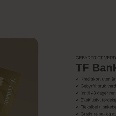
GEBYRFRITT VER
TF Bank
✔ Kredittkort uten år
✔ Gebyrfri bruk ver
✔ Inntil 43 dager ren
✔ Eksklusivt fordel
✔ Fleksibel tilbakebe
✔ Gratis reise- og av