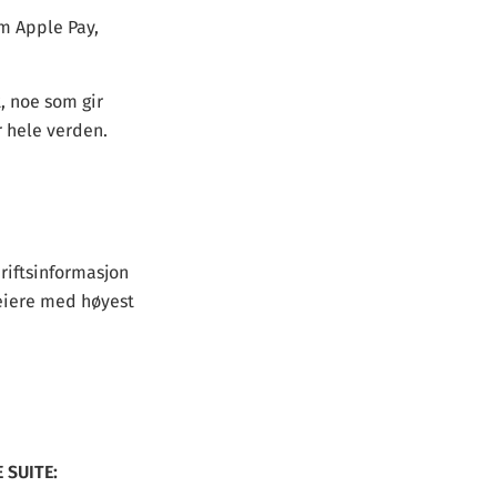
m Apple Pay,
t, noe som gir
r hele verden.
riftsinformasjon
eiere med høyest
E SUITE: