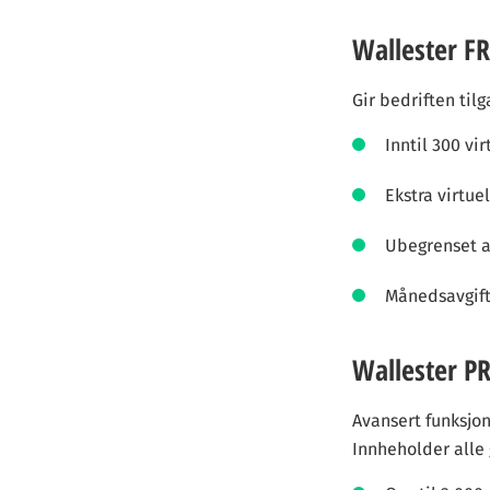
Wallester F
Gir bedriften til
Inntil 300 vir
Ekstra virtue
Ubegrenset an
Månedsavgift
Wallester 
Avansert funksjon
Innheholder alle g