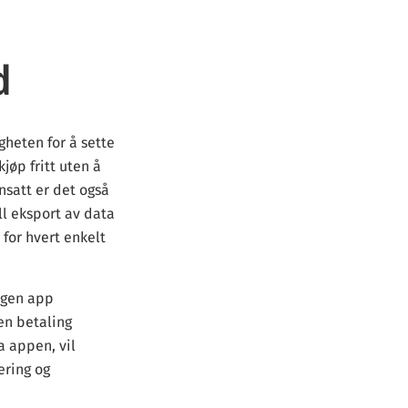
d
heten for å sette
jøp fritt uten å
nsatt er det også
ll eksport av data
for hvert enkelt
egen app
 en betaling
a appen, vil
ering og