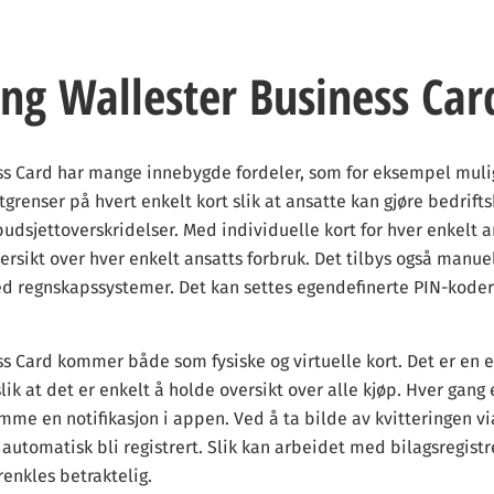
ng Wallester Business Car
ss Card har mange innebygde fordeler, som for eksempel mulig
grenser på hvert enkelt kort slik at ansatte kan gjøre bedriftsk
udsjettoverskridelser. Med individuelle kort for hver enkelt a
ersikt over hver enkelt ansatts forbruk. Det tilbys også manue
ed regnskapssystemer. Det kan settes egendefinerte PIN-koder 
ss Card kommer både som fysiske og virtuelle kort. Det er en 
slik at det er enkelt å holde oversikt over alle kjøp. Hver gang
omme en notifikasjon i appen. Ved å ta bilde av kvitteringen vi
automatisk bli registrert. Slik kan arbeidet med bilagsregistr
renkles betraktelig.