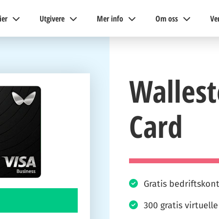
ier
Utgivere
Mer info
Om oss
Ve
Wallest
Card
Gratis bedriftsko
300 gratis virtuell