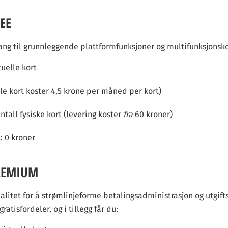
REE
gang til grunnleggende plattformfunksjoner og multifunksjonsko
tuelle kort
lle kort koster 4,5 krone per måned per kort)
tall fysiske kort (levering koster
fra
60 kroner)
: 0 kroner
PREMIUM
alitet for å strømlinjeforme betalingsadministrasjon og utgifts
ratisfordeler, og i tillegg får du: