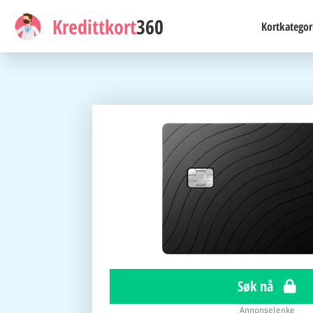
Kredittkort
360
Kortkategor
Søk nå
Annonselenke