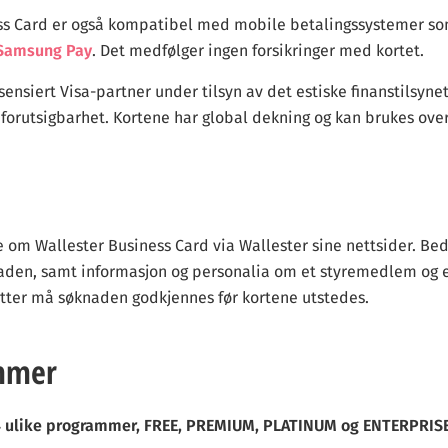
ss Card er også kompatibel med mobile betalingssystemer so
Samsung Pay
. Det medfølger ingen forsikringer med kortet.
isensiert Visa-partner under tilsyn av det estiske finanstilsyne
forutsigbarhet. Kortene har global dekning og kan brukes ove
 om Wallester Business Card via Wallester sine nettsider. Bed
aden, samt informasjon og personalia om et styremedlem og 
etter må søknaden godkjennes før kortene utstedes.
mmer
4 ulike programmer, FREE, PREMIUM, PLATINUM og ENTERPRIS