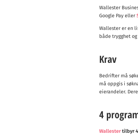
Wallester Busine
Google Pay eller
Wallester er en l
både trygghet og 
Krav
Bedrifter må søke
må oppgis i søkn
eierandeler. Der
4 progra
Wallester
tilbyr 