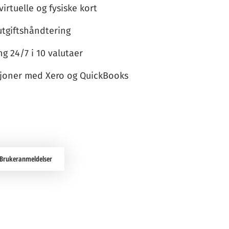
irtuelle og fysiske kort
 utgiftshåndtering
ng 24/7 i 10 valutaer
joner med Xero og QuickBooks
Brukeranmeldelser