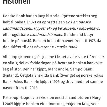
Historien
din økonomi.
Med våre strenge
redaksjonelle retningslinjer
kan våre lesere
Danske Bank har en lang historie. Røttene strekker seg
være trygge på at vi gir dem god og sann informasjon.
helt tilbake til 1871 og opprettelsen av
Den Danske
Landmandsbank, Hypothek- og Vexelbank i Kjøbenhavn
,
eller også bare
Landmandsbanken
(landmand betyr
bonde på norsk). Banken beholdt navnet frem til 1976 da
den skiftet til det nåværende
Danske Bank
.
Alle oppkjøpene og fusjonene i løpet av de siste tiårene er
en viktig del av forklaringen på hvordan banken har vokst
seg så stor. Den har kjøpt, blant andre, Sampo Bank
(Finland), Östgöta Enskilda Bank (Sverige) og norske Fokus
Bank. Fokus Bank ble kjøpt i 1996 og drev med det samme
navnet frem til 2012.
Fokus-oppkjøpet var ikke den eneste handleturen i Norge.
I 2005 kjøpte banken eiendomsmeglerkjeden Krogsveen