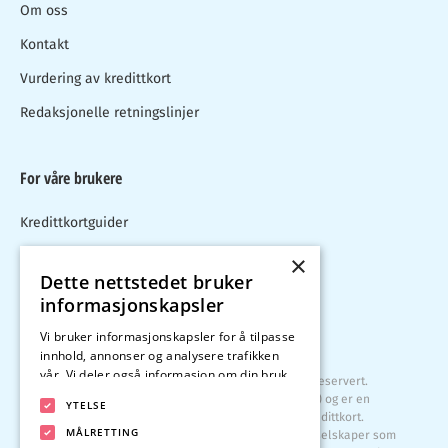
Om oss
Kontakt
Vurdering av kredittkort
Redaksjonelle retningslinjer
For våre brukere
Kredittkortguider
Blogg
×
Dette nettstedet bruker
Kredittkort test
informasjonskapsler
Kalkulator
Vi bruker informasjonskapsler for å tilpasse
innhold, annonser og analysere trafikken
vår. Vi deler også informasjon om din bruk
Copyright © 2026 Kredittkort360.com. Alle rettigheter reservert.
av nettstedet vårt med våre annonserings-
Kredittkort360.com drives av Compary AB (556955-1004) og er en
YTELSE
og analysepartnere som kan kombinere den
uavhengig, annonsestøttet sammenligningsside for kredittkort.
med annen informasjon du har gitt dem
MÅLRETTING
Kredittkortene som sees på nettsiden kan komme fra selskaper som