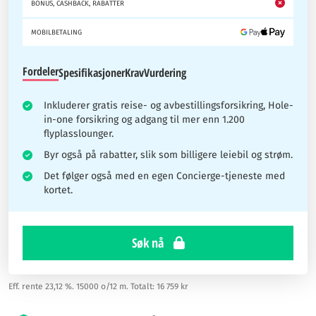
BONUS, CASHBACK, RABATTER
MOBILBETALING
Fordeler
Spesifikasjoner
Krav
Vurdering
Inkluderer gratis reise- og avbestillingsforsikring, Hole-
in-one forsikring og adgang til mer enn 1.200
flyplasslounger.
Byr også på rabatter, slik som billigere leiebil og strøm.
Det følger også med en egen Concierge-tjeneste med
kortet.
Søk nå
Eff. rente 23,12 %. 15000 o/12 m. Totalt: 16 759 kr