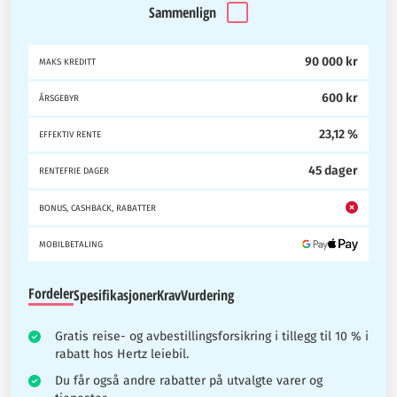
Sammenlign
90 000 kr
MAKS KREDITT
600 kr
ÅRSGEBYR
23,12 %
EFFEKTIV RENTE
45 dager
RENTEFRIE DAGER
BONUS, CASHBACK, RABATTER
MOBILBETALING
Fordeler
Spesifikasjoner
Krav
Vurdering
Gratis reise- og avbestillingsforsikring i tillegg til 10 % i
rabatt hos Hertz leiebil.
Du får også andre rabatter på utvalgte varer og