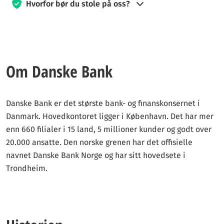
Hvorfor bør du stole på oss?
Siden 2019 har kredittkort360.com vært engasjert i å veilede
besøkende til å ta informerte valg når det gjelder kredittkort.
Vårt team av eksperter innen finans og reiser jobber hardt for
å gi deg den veiledningen du trenger for å ta de smarteste
Om Danske Bank
beslutningene.
Vi kan motta godtgjørelse fra våre samarbeidspartnere
Danske Bank er det største bank- og finanskonsernet i
dersom du klikker på eller søker via lenker på siden. Denne
Danmark. Hovedkontoret ligger i København. Det har mer
kompensasjonen bidrar til å finansiere driften av tjenesten,
enn 660 filialer i 15 land, 5 millioner kunder og godt over
men har ingen innvirkning på våre vurderinger, rangeringer
20.000 ansatte. Den norske grenen har det offisielle
eller anbefalinger. Vårt innhold er basert på objektive kriterier
navnet Danske Bank Norge og har sitt hovedsete i
og redaksjonelle vurderinger.
Trondheim.
Våre eksperter, med lang erfaring, tester kortene selv. Vi sikter
på å gi deg klare og ærlige sammenligninger av alle norske
kredittkort. Hos kredittkort360.com er vårt mål å tilby all
nødvendig informasjon slik at du kan ta kloke valg som passer