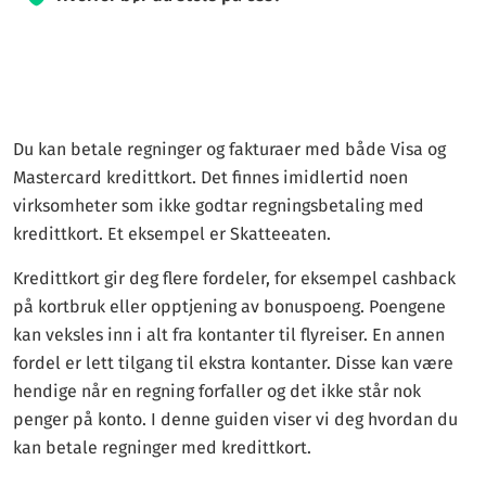
Siden 2019 har kredittkort360.com vært engasjert i å veilede
besøkende til å ta informerte valg når det gjelder kredittkort.
Vårt team av eksperter innen finans og reiser jobber hardt for
å gi deg den veiledningen du trenger for å ta de smarteste
Du kan betale regninger og fakturaer med både Visa og
beslutningene.
Mastercard kredittkort. Det finnes imidlertid noen
Vi kan motta godtgjørelse fra våre samarbeidspartnere
virksomheter som ikke godtar regningsbetaling med
dersom du klikker på eller søker via lenker på siden. Denne
kredittkort. Et eksempel er Skatteeaten.
kompensasjonen bidrar til å finansiere driften av tjenesten,
Kredittkort gir deg flere fordeler, for eksempel cashback
men har ingen innvirkning på våre vurderinger, rangeringer
på kortbruk eller opptjening av bonuspoeng. Poengene
eller anbefalinger. Vårt innhold er basert på objektive kriterier
kan veksles inn i alt fra kontanter til flyreiser. En annen
og redaksjonelle vurderinger.
fordel er lett tilgang til ekstra kontanter. Disse kan være
Våre eksperter, med lang erfaring, tester kortene selv. Vi sikter
hendige når en regning forfaller og det ikke står nok
på å gi deg klare og ærlige sammenligninger av alle norske
penger på konto. I denne guiden viser vi deg hvordan du
kredittkort. Hos kredittkort360.com er vårt mål å tilby all
kan betale regninger med kredittkort.
nødvendig informasjon slik at du kan ta kloke valg som passer