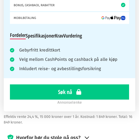
BONUS, CASHBACK, RABATTER
MOBILBETALING
Fordeler
Spesifikasjoner
Krav
Vurdering
Gebyrfritt kredittkort
Velg mellom CashPoints og cashback på alle kjøp
Inkludert reise- og avbestillingsforsikring
Søk nå
Annonselenke
Effektiv rente 24,4 %, 15 000 kroner over 1 år. Kostnad: 1 849 kroner. Total: 16
849 kroner.
Hvorfor bør du stole på oss?