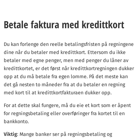
din økonomi.
Med våre strenge
redaksjonelle retningslinjer
kan våre lesere
Betale faktura med kredittkort
være trygge på at vi gir dem god og sann informasjon.
Du kan forlenge den reelle betalingsfristen på regningene
dine når du betaler med kredittkort. Ettersom du ikke
betaler med egne penger, men med penger du låner av
kredittkortet, er det først når kredittkortregningen dukker
opp at du må betale fra egen lomme. På det meste kan
det gå nesten to måneder fra at du betaler en regning
med kort til at kredittkortfakturaen dukker opp.
For at dette skal fungere, må du eie et kort som er åpent
for regningsbetaling eller overføringer fra kortet til en
bankkonto.
Viktig
: Mange banker ser på regningsbetaling og