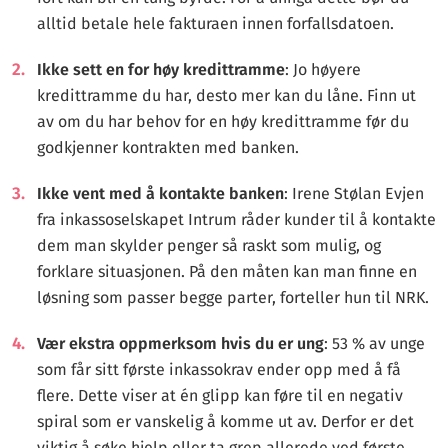
alltid betale hele fakturaen innen forfallsdatoen.
Ikke sett en for høy kredittramme
: Jo høyere
kredittramme du har, desto mer kan du låne. Finn ut
av om du har behov for en høy kredittramme før du
godkjenner kontrakten med banken.
Ikke vent med å kontakte banken
: Irene Stølan Evjen
fra inkassoselskapet Intrum råder kunder til å kontakte
dem man skylder penger så raskt som mulig, og
forklare situasjonen. På den måten kan man finne en
løsning som passer begge parter, forteller hun til NRK.
Vær ekstra oppmerksom hvis du er ung
: 53 % av unge
som får sitt første inkassokrav ender opp med å få
flere. Dette viser at én glipp kan føre til en negativ
spiral som er vanskelig å komme ut av. Derfor er det
viktig å søke hjelp eller ta grep allerede ved første