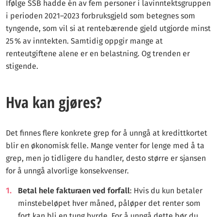
Ifølge SSB hadde én av fem personer i lavinntektsgruppen
i perioden 2021–2023 forbruksgjeld som betegnes som
tyngende, som vil si at rentebærende gjeld utgjorde minst
25 % av inntekten. Samtidig oppgir mange at
renteutgiftene alene er en belastning. Og trenden er
stigende.
Hva kan gjøres?
Det finnes flere konkrete grep for å unngå at kredittkortet
blir en økonomisk felle. Mange venter for lenge med å ta
grep, men jo tidligere du handler, desto større er sjansen
for å unngå alvorlige konsekvenser.
Betal hele fakturaen ved forfall
: Hvis du kun betaler
minstebeløpet hver måned, påløper det renter som
fort kan bli en tung byrde. For å unngå dette bør du