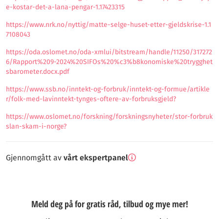
e-kostar-det-a-lana-pengar-1.17423315
https://www.nrk.no/nyttig/matte-selge-huset-etter-gjeldskrise-1.1
7108043
https://oda.oslomet.no/oda-xmlui/bitstream/handle/11250/317272
6/Rapport%209-2024%20SIFOs%20%c3%b8konomiske%20trygghet
sbarometer.docx.pdf
https://www.ssb.no/inntekt-og-forbruk/inntekt-og-formue/artikle
r/folk-med-lavinntekt-tynges-oftere-av-forbruksgjeld?
https://www.oslomet.no/forskning/forskningsnyheter/stor-forbruk
slan-skam-i-norge?
Gjennomgått av
vårt ekspertpanel
Meld deg på for gratis råd, tilbud og mye mer!