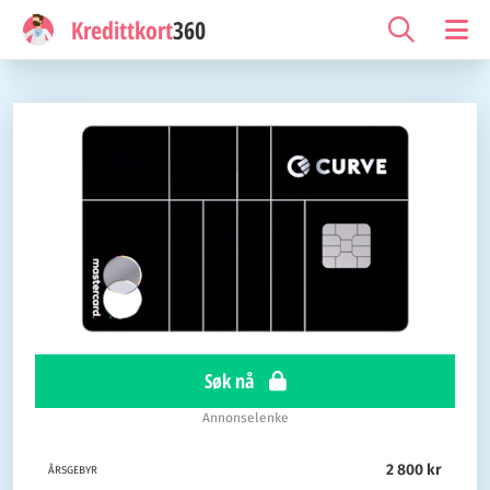
Kredittkort
360
Søk nå
Annonselenke
2 800 kr
ÅRSGEBYR