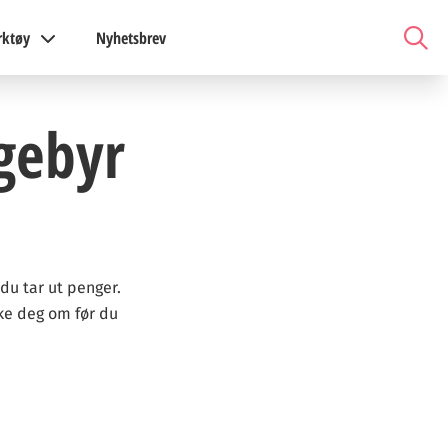
rktøy
Nyhetsbrev
sgebyr
du tar ut penger.
nke deg om før du