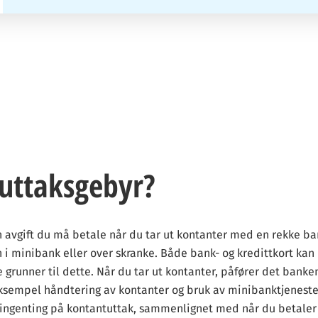
rt i å veilede besøkende til å ta informerte valg når det gjelder kredi
gen du trenger for å ta de smarteste beslutningene.
partnere dersom du klikker på eller søker via lenker på siden. Denne 
e vurderinger, rangeringer eller anbefalinger. Vårt innhold er basert på
 uttaksgebyr?
ene selv. Vi sikter på å gi deg klare og ærlige sammenligninger av alle 
k at du kan ta kloke valg som passer din økonomi.
 avgift du må betale når du tar ut kontanter med en rekke ba
n i minibank eller over skranke. Både bank- og kredittkort kan
r
kan våre lesere være trygge på at vi gir dem god og sann informasjon
re grunner til dette. Når du tar ut kontanter, påfører det banke
ksempel håndtering av kontanter og bruk av minibanktjenester. 
r ingenting på kontantuttak, sammenlignet med når du betaler