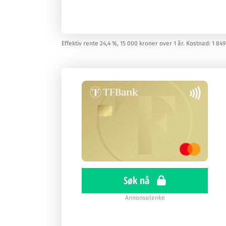
Effektiv rente 24,4 %, 15 000 kroner over 1 år. Kostnad: 1 849
Søk nå
Annonselenke