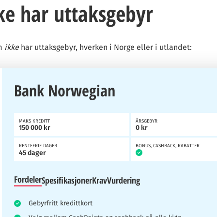
ke har uttaksgebyr
om
ikke
har uttaksgebyr, hverken i Norge eller i utlandet:
Bank Norwegian
MAKS KREDITT
ÅRSGEBYR
150 000 kr
0 kr
RENTEFRIE DAGER
BONUS, CASHBACK, RABATTER
45 dager
Fordeler
Spesifikasjoner
Krav
Vurdering
Gebyrfritt kredittkort