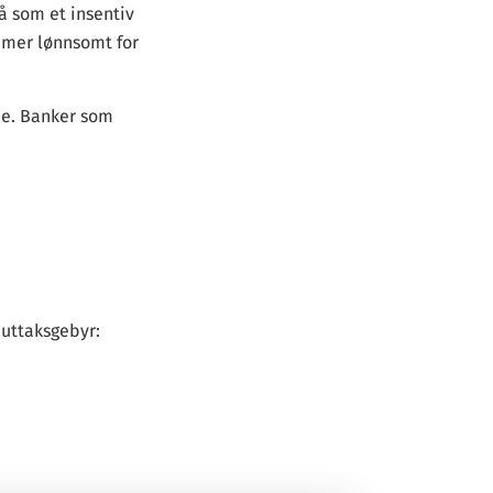
så som et insentiv
g mer lønnsomt for
ne. Banker som
uttaksgebyr: