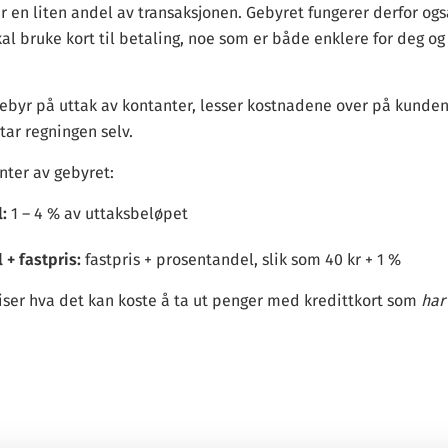
år en liten andel av transaksjonen. Gebyret fungerer derfor og
skal bruke kort til betaling, noe som er både enklere for deg o
ebyr på uttak av kontanter, lesser kostnadene over på kunde
tar regningen selv.
anter av gebyret:
:
1 – 4 % av uttaksbeløpet
 + fastpris:
fastpris + prosentandel, slik som 40 kr + 1 %
iser hva det kan koste å ta ut penger med kredittkort som
har