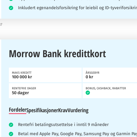
Inkludert egenandelsforsikring for leiebil og ID-tyveriforsikri
37
Morrow Bank kredittkort
MAKS KREDITT
ÅRSGEBYR
100 000 kr
0 kr
RENTEFRIE DAGER
BONUS, CASHBACK, RABATTER
50 dager
Fordeler
Spesifikasjoner
Krav
Vurdering
Rentefri betalingsutsettelse i inntil 9 måneder
Betal med Apple Pay, Google Pay, Samsung Pay og Garmin Pa