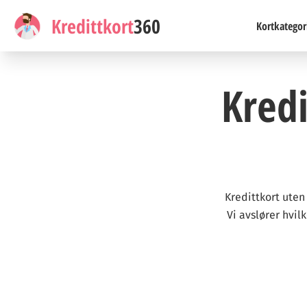
Kredittkort
360
Kortkategor
Kredi
Kredittkort uten
Vi avslører hvil