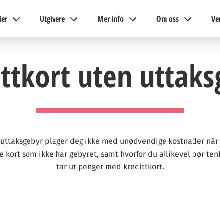
ier
Utgivere
Mer info
Om oss
Ve
ttkort uten uttak
 uttaksgebyr plager deg ikke med unødvendige kostnader når 
ke kort som ikke har gebyret, samt hvorfor du allikevel bør te
tar ut penger med kredittkort.