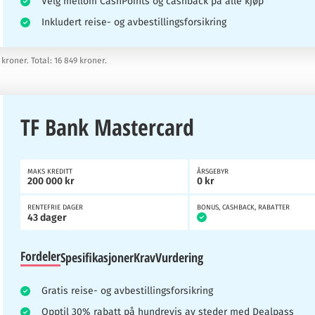
Velg mellom CashPoints og cashback på alle kjøp
Inkludert reise- og avbestillingsforsikring
 kroner. Total: 16 849 kroner.
TF Bank Mastercard
MAKS KREDITT
ÅRSGEBYR
200 000 kr
0 kr
RENTEFRIE DAGER
BONUS, CASHBACK, RABATTER
43 dager
Fordeler
Spesifikasjoner
Krav
Vurdering
Gratis reise- og avbestillingsforsikring
Opptil 30% rabatt på hundrevis av steder med Dealpass