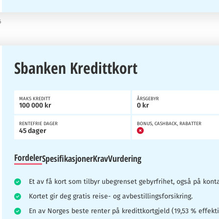
6
Sbanken Kredittkort
MAKS KREDITT
ÅRSGEBYR
100 000 kr
0 kr
RENTEFRIE DAGER
BONUS, CASHBACK, RABATTER
45 dager
Fordeler
Spesifikasjoner
Krav
Vurdering
Et av få kort som tilbyr ubegrenset gebyrfrihet, også på kont
Kortet gir deg gratis reise- og avbestillingsforsikring.
En av Norges beste renter på kredittkortgjeld (19,53 % effekti