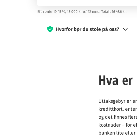
Eff. rente 19,45 %, 15 000 kr o/ 12 mnd. Totalt 16 486 kr.
Hvorfor bør du stole på oss?
Siden 2019 har kredittkort360.com vært engasje
reiser jobber hardt for å gi deg den veilednin
Vi kan motta godtgjørelse fra våre samarbeids
av tjenesten, men har ingen innvirkning på vår
Hva er
vurderinger.
Våre eksperter, med lang erfaring, tester kort
vårt mål å tilby all nødvendig informasjon sli
Uttaksgebyr er en
kredittkort, ente
Med våre strenge
redaksjonelle retningslinje
og det finnes fle
kostnader – for e
banken lite elle