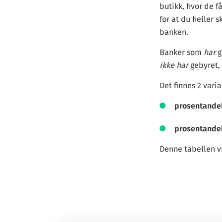
butikk, hvor de f
for at du heller 
banken.
Banker som
har
g
ikke har
gebyret, 
Det finnes 2 vari
prosentandel
prosentandel
Denne tabellen v