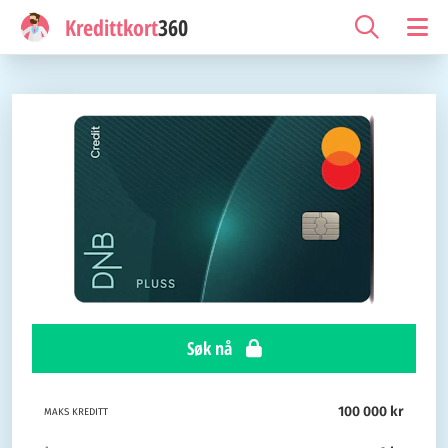
Kredittkort
360
Søk nå
100 000 kr
MAKS KREDITT