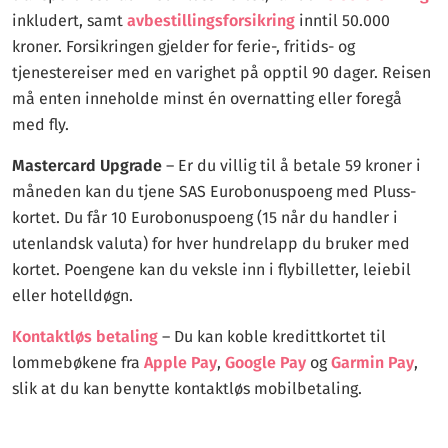
inkludert, samt
avbestillingsforsikring
inntil 50.000
kroner. Forsikringen gjelder for ferie-, fritids- og
tjenestereiser med en varighet på opptil 90 dager. Reisen
må enten inneholde minst én overnatting eller foregå
med fly.
Mastercard Upgrade
– Er du villig til å betale 59 kroner i
måneden kan du tjene SAS Eurobonuspoeng med Pluss-
kortet. Du får 10 Eurobonuspoeng (15 når du handler i
utenlandsk valuta) for hver hundrelapp du bruker med
kortet. Poengene kan du veksle inn i flybilletter, leiebil
eller hotelldøgn.
Kontaktløs betaling
– Du kan koble kredittkortet til
lommebøkene fra
Apple Pay
,
Google Pay
og
Garmin Pay
,
slik at du kan benytte kontaktløs mobilbetaling.