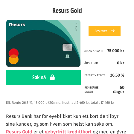
Resurs Gold
Les mer
75 000 kr
MAKS KREDITT
0 kr
ÅRSGEBYR
26,50 %
Søk nå
EFFEKTIV RENTE
60
RENTEFRIE
dager
DAGER
Eff. Rente 26,5 %, 15 000 o/20mnd. Kostnad 2 460 kr, totalt 17 460 kr
Resurs Bank har for øyeblikket kun ett kort de tilbyr
sine kunder, og som hvem som helst kan søke om.
Resurs Gold
er et
gebyrfritt kredittkort
og med en øvre