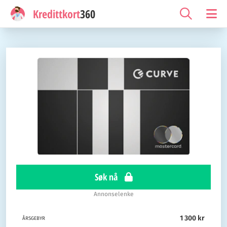
Kredittkort
360
Søk nå
Annonselenke
1 300 kr
ÅRSGEBYR