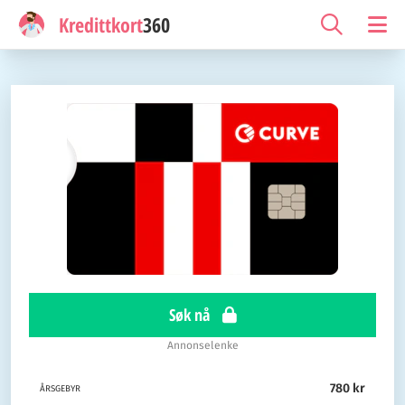
Kredittkort
360
Søk nå
Annonselenke
780 kr
ÅRSGEBYR