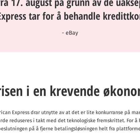
fra 17. august på grunn av de uaks
press tar for å behandle kredittko
- eBay
risen i en krevende økono
can Express drar utnytte av at det er lite konkurranse på mar
de reduseres i takt med det teknologiske fremskrittet. For å 
 beslutningen på å fjerne betalingsløsningen helt fra plattform