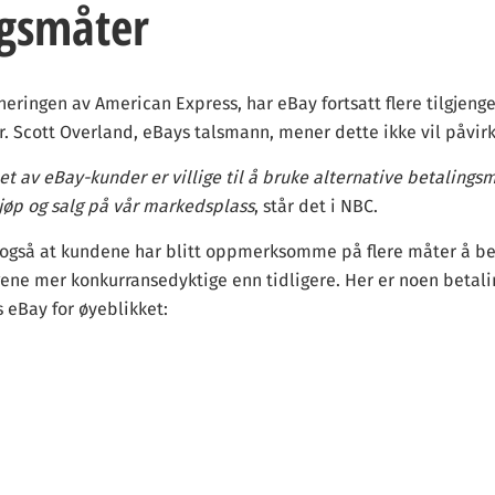
ngsmåter
ineringen av American Express, har eBay fortsatt flere tilgjenge
 Scott Overland, eBays talsmann, mener dette ikke vil påvirk
llet av eBay-kunder er villige til å bruke alternative betalingsm
kjøp og salg på vår markedsplass
, står det i NBC.
også at kundene har blitt oppmerksomme på flere måter å bet
gene mer konkurransedyktige enn tidligere. Her er noen beta
s eBay for øyeblikket: