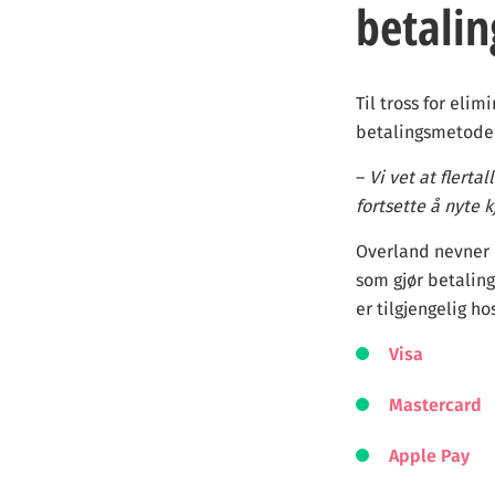
betali
Til tross for elim
betalingsmetoder.
–
Vi vet at flerta
fortsette å nyte 
Overland nevner 
som gjør betalin
er tilgjengelig ho
Visa
Mastercard
Apple Pay