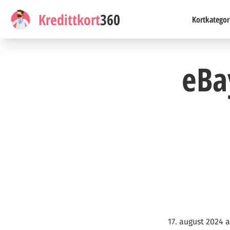
Kredittkort
360
Kortkategor
eBa
17. august 2024 