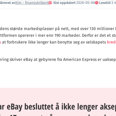
Kim - finansskribent
2026-05-08
3 
Skrevet av
Sist oppdatert
Lesetid
rdens største markedsplasser på nett, med over 130 millioner
ttformen opererer i mer enn 190 markeder. Derfor er det et sto
s
at forbrukere ikke lenger kan benytte seg av selskapets
kred
klæring skriver eBay at gebyrene fra American Express er uaksep
ar eBay besluttet å ikke lenger aks