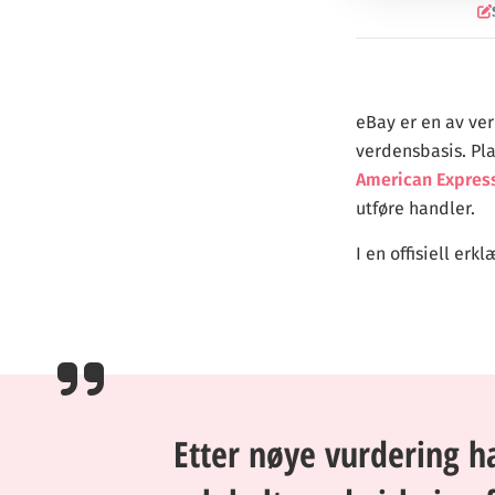
eBay er en av ve
verdensbasis. Pla
American Expres
utføre handler.
I en offisiell er
Etter nøye vurdering h