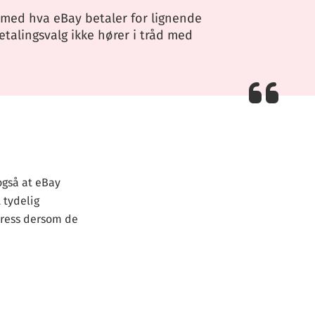
e med hva eBay betaler for lignende
talingsvalg ikke hører i tråd med
også at eBay
 tydelig
press dersom de