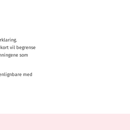
rklaring.
kort vil begrense
lønningene som
menlignbare med