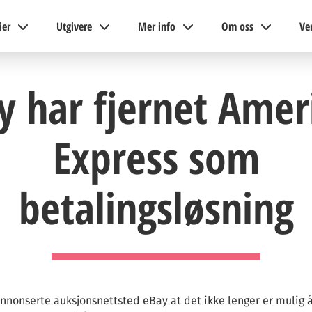
ier
Utgivere
Mer info
Om oss
Ve
y har fjernet Amer
Express som
betalingsløsning
annonserte auksjonsnettsted eBay at det ikke lenger er mulig