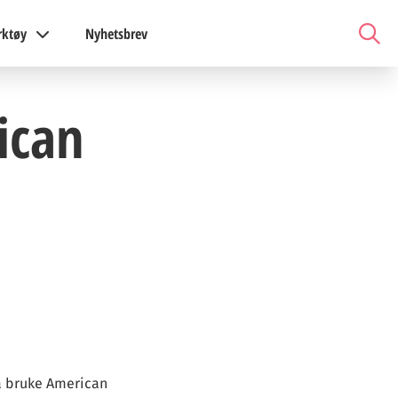
rktøy
Nyhetsbrev
ican
 å bruke American