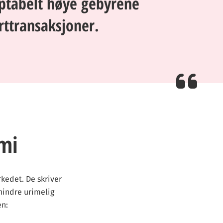
eptabelt høye gebyrene
rttransaksjoner.
mi
kedet. De skriver
hindre urimelig
en: