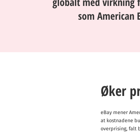
globalt med virkning 
som American Ex
Øker p
eBay mener Ameri
at kostnadene bur
overprising, falt