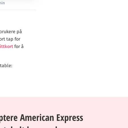
min
 brukere på
rt tap for
ittkort
for å
table:
eptere American Express