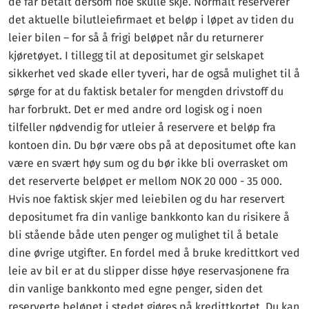
de får betalt dersom noe skulle skje. Normalt reserverer
det aktuelle bilutleiefirmaet et beløp i løpet av tiden du
leier bilen – for så å frigi beløpet når du returnerer
kjøretøyet. I tillegg til at depositumet gir selskapet
sikkerhet ved skade eller tyveri, har de også mulighet til å
sørge for at du faktisk betaler for mengden drivstoff du
har forbrukt. Det er med andre ord logisk og i noen
tilfeller nødvendig for utleier å reservere et beløp fra
kontoen din. Du bør være obs på at depositumet ofte kan
være en svært høy sum og du bør ikke bli overrasket om
det reserverte beløpet er mellom NOK 20 000 - 35 000.
Hvis noe faktisk skjer med leiebilen og du har reservert
depositumet fra din vanlige bankkonto kan du risikere å
bli stående både uten penger og mulighet til å betale
dine øvrige utgifter. En fordel med å bruke kredittkort ved
leie av bil er at du slipper disse høye reservasjonene fra
din vanlige bankkonto med egne penger, siden det
reserverte beløpet i stedet gjøres på kredittkortet. Du kan