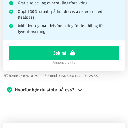
Gratis reise- og avbestillingsforsikring
Opptil 30% rabatt på hundrevis av steder med
Dealpass
Inkludert egenandelsforsikring for leiebil og ID-
tyveriforsikring
Søk nå
Annonselenke
Eff. Rente 26,69% kr 25.000/12 mnd, kost. 3 337 totalt kr. 28 337
Hvorfor bør du stole på oss?
Siden 2019 har kredittkort360.com vært engasjert i å veilede
besøkende til å ta informerte valg når det gjelder kredittkort.
Vårt team av eksperter innen finans og reiser jobber hardt for
å gi deg den veiledningen du trenger for å ta de smarteste