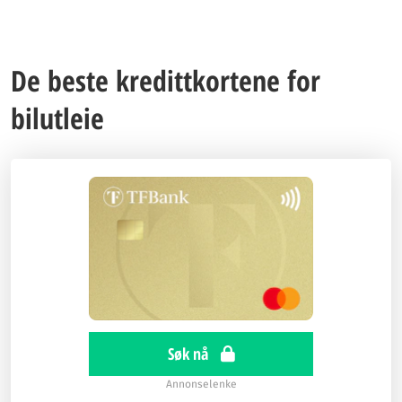
De beste kredittkortene for
bilutleie
Søk nå
Annonselenke