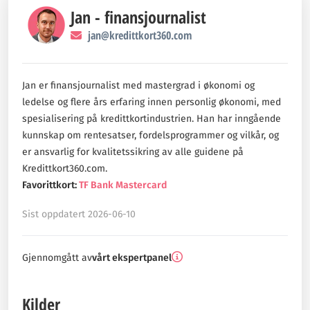
beslutningene.
Jan - finansjournalist
jan@kredittkort360.com
Vi kan motta godtgjørelse fra våre samarbeidspartnere
dersom du klikker på eller søker via lenker på siden. Denne
kompensasjonen bidrar til å finansiere driften av tjenesten,
Jan er finansjournalist med mastergrad i økonomi og
men har ingen innvirkning på våre vurderinger, rangeringer
ledelse og flere års erfaring innen personlig økonomi, med
eller anbefalinger. Vårt innhold er basert på objektive kriterier
spesialisering på kredittkortindustrien. Han har inngående
og redaksjonelle vurderinger.
kunnskap om rentesatser, fordelsprogrammer og vilkår, og
er ansvarlig for kvalitetssikring av alle guidene på
Våre eksperter, med lang erfaring, tester kortene selv. Vi sikter
Kredittkort360.com.
på å gi deg klare og ærlige sammenligninger av alle norske
Favorittkort:
TF Bank Mastercard
kredittkort. Hos kredittkort360.com er vårt mål å tilby all
nødvendig informasjon slik at du kan ta kloke valg som passer
Sist oppdatert 2026-06-10
din økonomi.
Med våre strenge
redaksjonelle retningslinjer
kan våre lesere
Gjennomgått av
vårt ekspertpanel
være trygge på at vi gir dem god og sann informasjon.
Kilder