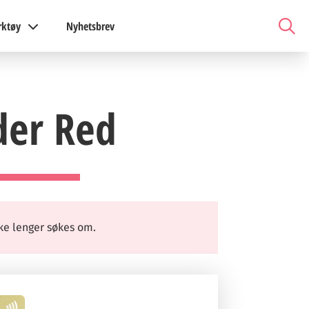
rktøy
Nyhetsbrev
der Red
ke lenger søkes om.