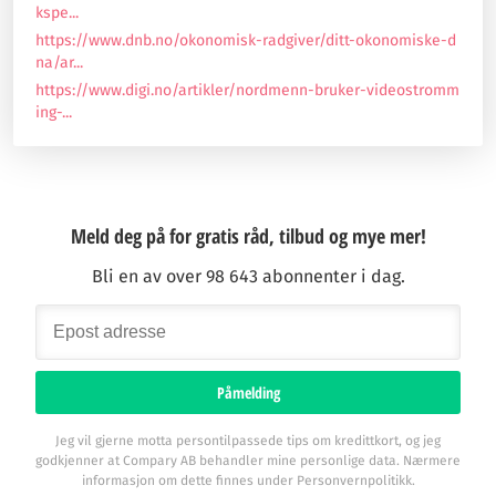
kspe...
https://www.dnb.no/okonomisk-radgiver/ditt-okonomiske-d
na/ar...
https://www.digi.no/artikler/nordmenn-bruker-videostromm
ing-...
Meld deg på for gratis råd, tilbud og mye mer!
Bli en av over 98 643 abonnenter i dag.
Påmelding
Jeg vil gjerne motta persontilpassede tips om kredittkort, og jeg
godkjenner at Compary AB behandler mine personlige data. Nærmere
informasjon om dette finnes under Personvernpolitikk.