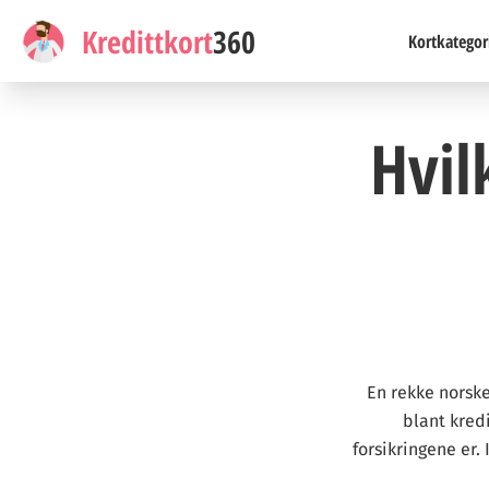
Kredittkort
360
Kortkategor
Hvil
En rekke norske
blant kred
forsikringene er.