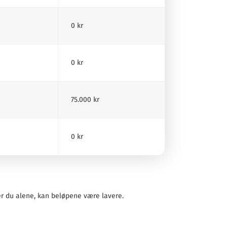
0 kr
0 kr
75.000 kr
0 kr
er du alene, kan beløpene være lavere.