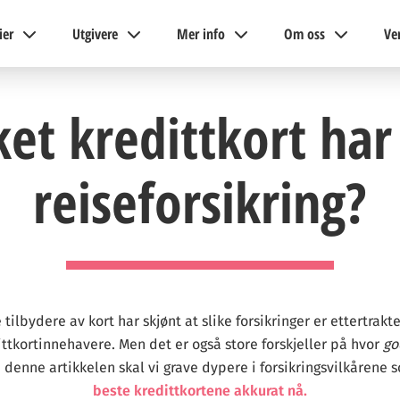
ier
Utgivere
Mer info
Om oss
Ve
ket kredittkort har
reiseforsikring?
 tilbydere av kort har skjønt at slike forsikringer er ettertrak
ittkortinnehavere. Men det er også store forskjeller på hvor
go
 I denne artikkelen skal vi grave dypere i forsikringsvilkårene
beste kredittkortene akkurat nå.