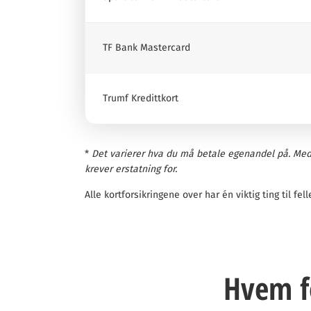
TF Bank Mastercard
Trumf Kredittkort
*
Det varierer hva du må betale egenandel på. Med
krever erstatning for.
Alle kortforsikringene over har én viktig ting til fel
Hvem fo