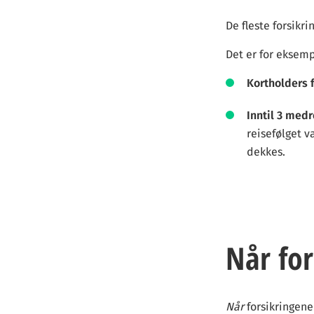
De fleste forsikr
Det er for eksemp
Kortholders 
Inntil 3 med
reisefølget v
dekkes.
Når for
Når
forsikringene 