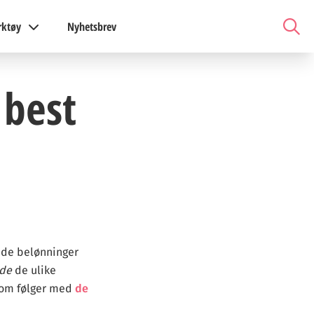
rktøy
Nyhetsbrev
 best
tede belønninger
de
de ulike
 som følger med
de