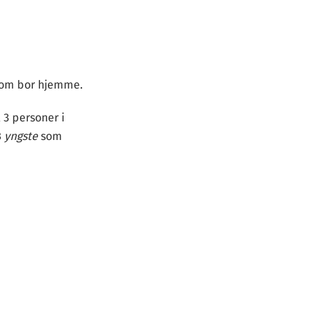
 som bor hjemme.
l 3 personer i
3
yngste
som