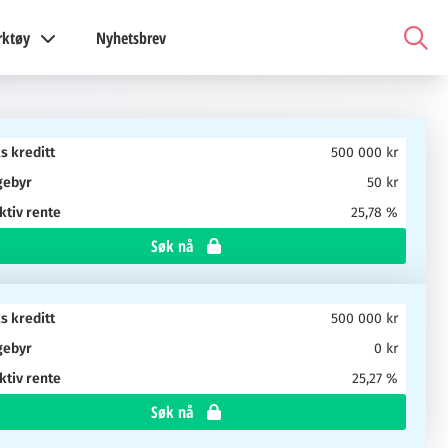
rktøy
Nyhetsbrev
s kreditt
500 000 kr
gebyr
50 kr
ktiv rente
25,78 %
Søk nå
s kreditt
500 000 kr
gebyr
0 kr
ktiv rente
25,27 %
Søk nå