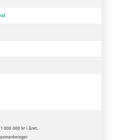
ra)
 1 000 000 kr i året.
gsanmerkninger