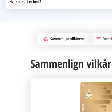
Hvilket kort er best?
Nordea Premium det beste kortet fordi gir deg flere ford
tilgang, bedre forsikringer og tilgang til eksklusive kamp
Sammenlign vilkårene
Fordel
Sammenlign vilkår