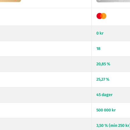
0 kr
18
20,85 %
25,27 %
45 dager
500 000 kr
3,50 % (min 250 kr