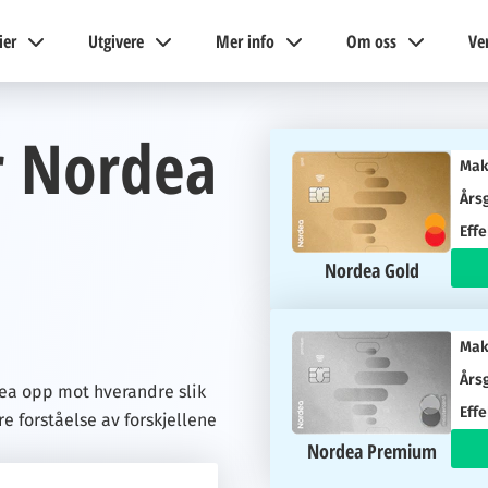
ier
Utgivere
Mer info
Om oss
Ve
r Nordea
Mak
Års
Effe
Nordea Gold
Mak
Års
ea opp mot hverandre slik
Effe
e forståelse av forskjellene
Nordea Premium