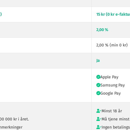
a)
15 kr (0 kr e-faktu
2,00 %
2,00 % (min 0 kr)
Ja
Apple Pay
Samsung Pay
Google Pay
Minst 18 år
00 000 kr i året.
Må tjene minst
anmerkninger
Ingen betalin