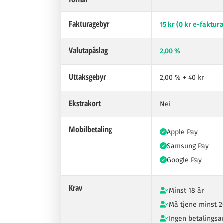
Fakturagebyr
15 kr (0 kr e-faktur
Valutapåslag
2,00 %
Uttaksgebyr
2,00 % + 40 kr
Ekstrakort
Nei
Mobilbetaling
Apple Pay
Samsung Pay
Google Pay
Krav
Minst 18 år
Må tjene minst 2
Ingen betalings