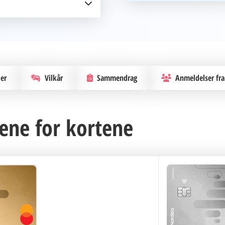
eler, som gratis lounge-
anjer.
er
Vilkår
Sammendrag
Anmeldelser fra
ene for kortene