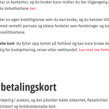
 tar ut kontanter, og du bruker bare midler du har tilgjengelig
ste debetkortene
her
.
Har en egen kredittgrense som du kan bruke, og du betaler til
 med rentefri periode og ekstra fordeler som forsikringer og b
kredittkortene.
lte kort
: Du fyller opp kortet på forhånd og kan bare bruke de
ig for budsjettering, reiser eller netthandel.
Les mer om forh
betalingskort
rskjellig i praksis, og det påvirker både sikkerhet, fleksibilit
ittkort og forhåndsbetalte kort.