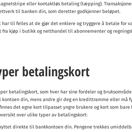
magnetstripe eller kontaktløs betaling (tæpping). Transaksjon
ettverk til banken din, som deretter godkjenner beløpet.
 har til felles at de gjør det enklere og tryggere å betale for 
t fra kjøp i butikk og netthandel til abonnementer og regnings
yper betalingskort
typer betalingskort, som hver har sine fordeler og bruksområde
il kontoen din, mens andre gir deg en kredittramme eller må f
g finnes det egne kort tilpasset yngre brukere og kort som bare 
versikt over ulike typer av betalingskort:
Knyttet direkte til bankkontoen din. Pengene trekkes umiddelb