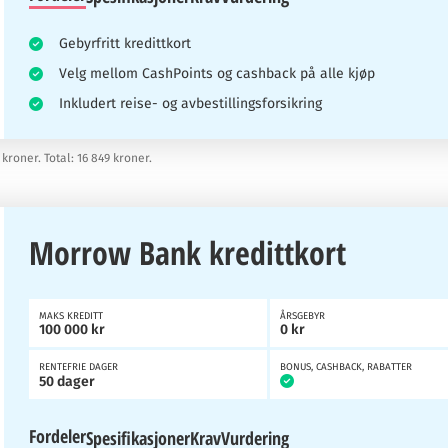
Gebyrfritt kredittkort
Velg mellom CashPoints og cashback på alle kjøp
Inkludert reise- og avbestillingsforsikring
 kroner. Total: 16 849 kroner.
Morrow Bank kredittkort
MAKS KREDITT
ÅRSGEBYR
100 000 kr
0 kr
RENTEFRIE DAGER
BONUS, CASHBACK, RABATTER
50 dager
Fordeler
Spesifikasjoner
Krav
Vurdering