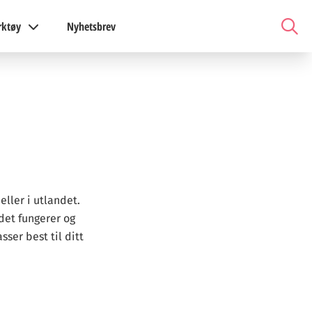
rktøy
Nyhetsbrev
eller i utlandet.
 det fungerer og
sser best til ditt