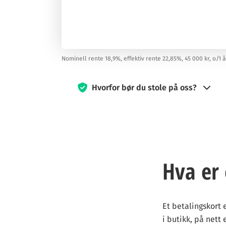
Nominell rente 18,9%, effektiv rente 22,85%, 45 000 kr, o/1 år,
Hvorfor bør du stole på oss?
Siden 2019 har kredittkort360.com vært engasje
reiser jobber hardt for å gi deg den veilednin
Vi kan motta godtgjørelse fra våre samarbeids
av tjenesten, men har ingen innvirkning på vår
Hva er 
vurderinger.
Våre eksperter, med lang erfaring, tester kort
vårt mål å tilby all nødvendig informasjon sli
Et betalingskort 
i butikk, på nett
Med våre strenge
redaksjonelle retningslinje