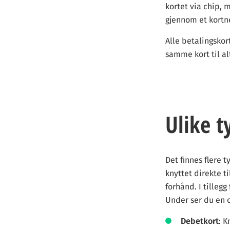
kortet via chip, 
gjennom et kortn
Alle betalingskort
samme kort til al
Ulike t
Det finnes flere 
knyttet direkte t
forhånd. I tilleg
Under ser du en o
Debetkort
: 