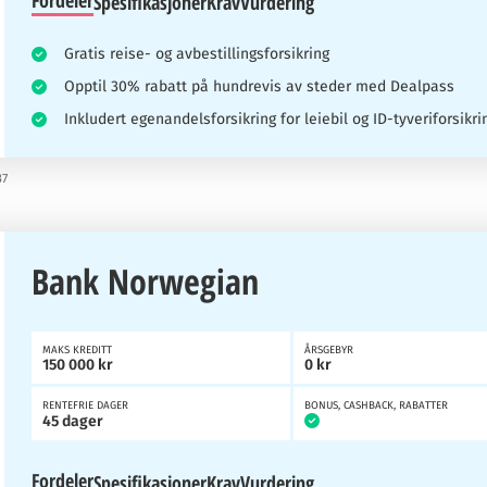
Fordeler
Spesifikasjoner
Krav
Vurdering
Gratis reise- og avbestillingsforsikring
Opptil 30% rabatt på hundrevis av steder med Dealpass
Inkludert egenandelsforsikring for leiebil og ID-tyveriforsikri
37
Bank Norwegian
MAKS KREDITT
ÅRSGEBYR
150 000 kr
0 kr
RENTEFRIE DAGER
BONUS, CASHBACK, RABATTER
45 dager
Fordeler
Spesifikasjoner
Krav
Vurdering