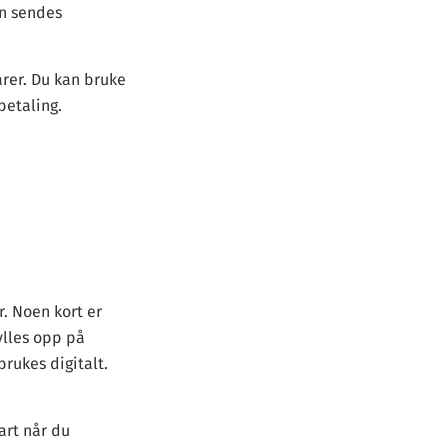
en sendes
varer. Du kan bruke
betaling.
r. Noen kort er
ylles opp på
brukes digitalt.
art når du