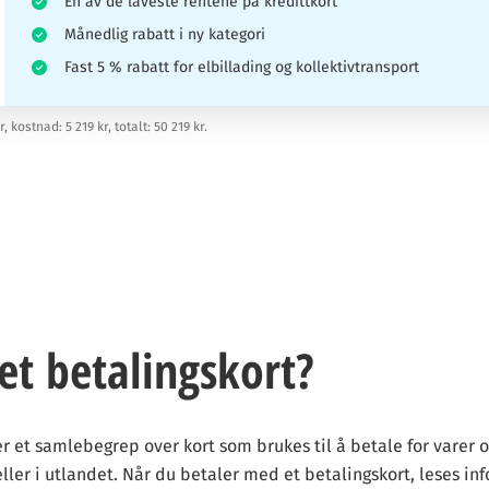
En av de laveste rentene på kredittkort
Månedlig rabatt i ny kategori
Fast 5 % rabatt for elbillading og kollektivtransport
 kostnad: 5 219 kr, totalt: 50 219 kr.
rt i å veilede besøkende til å ta informerte valg når det gjelder kredi
gen du trenger for å ta de smarteste beslutningene.
partnere dersom du klikker på eller søker via lenker på siden. Denne 
e vurderinger, rangeringer eller anbefalinger. Vårt innhold er basert på
et betalingskort?
ene selv. Vi sikter på å gi deg klare og ærlige sammenligninger av alle 
k at du kan ta kloke valg som passer din økonomi.
er et samlebegrep over kort som brukes til å betale for varer o
 eller i utlandet. Når du betaler med et betalingskort, leses i
r
kan våre lesere være trygge på at vi gir dem god og sann informasjon