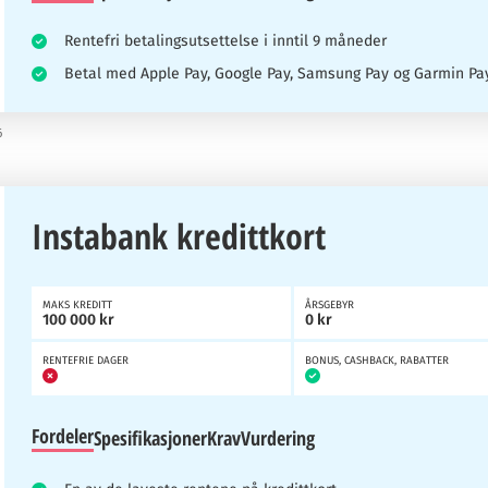
Rentefri betalingsutsettelse i inntil 9 måneder
Betal med Apple Pay, Google Pay, Samsung Pay og Garmin Pa
6
Instabank kredittkort
MAKS KREDITT
ÅRSGEBYR
100 000 kr
0 kr
RENTEFRIE DAGER
BONUS, CASHBACK, RABATTER
Fordeler
Spesifikasjoner
Krav
Vurdering