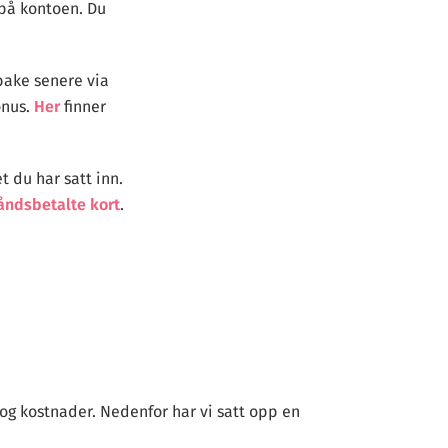
 på kontoen. Du
bake senere via
onus.
Her
finner
t du har satt inn.
åndsbetalte kort
.
et og kostnader. Nedenfor har vi satt opp en