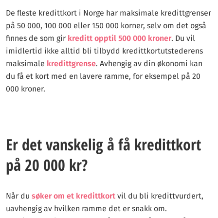
og redaksjonelle vurderinger.
De fleste kredittkort i Norge har maksimale kredittgrenser
på 50 000, 100 000 eller 150 000 korner, selv om det også
Våre eksperter, med lang erfaring, tester kortene selv. Vi sikter
finnes de som gir
kreditt opptil 500 000 kroner
. Du vil
på å gi deg klare og ærlige sammenligninger av alle norske
imidlertid ikke alltid bli tilbydd kredittkortutstederens
kredittkort. Hos kredittkort360.com er vårt mål å tilby all
maksimale
kredittgrense
. Avhengig av din økonomi kan
nødvendig informasjon slik at du kan ta kloke valg som passer
du få et kort med en lavere ramme, for eksempel på 20
din økonomi.
000 kroner.
Med våre strenge
redaksjonelle retningslinjer
kan våre lesere
være trygge på at vi gir dem god og sann informasjon.
Er det vanskelig å få kredittkort
på 20 000 kr?
Når du
søker om et kredittkort
vil du bli kredittvurdert,
uavhengig av hvilken ramme det er snakk om.