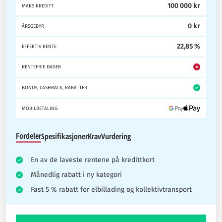
100 000 kr
MAKS KREDITT
0 kr
ÅRSGEBYR
22,85 %
EFFEKTIV RENTE
RENTEFRIE DAGER
BONUS, CASHBACK, RABATTER
MOBILBETALING
Fordeler
Spesifikasjoner
Krav
Vurdering
En av de laveste rentene på kredittkort
Månedlig rabatt i ny kategori
Fast 5 % rabatt for elbillading og kollektivtransport