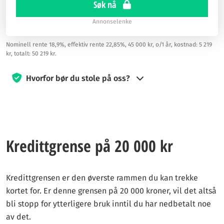
Søk nå
Annonselenke
Nominell rente 18,9%, effektiv rente 22,85%, 45 000 kr, o/1 år, kostnad: 5 219
kr, totalt: 50 219 kr.
Hvorfor bør du stole på oss?
Siden 2019 har kredittkort360.com vært engasjert i å veilede
besøkende til å ta informerte valg når det gjelder kredittkort.
Vårt team av eksperter innen finans og reiser jobber hardt for
å gi deg den veiledningen du trenger for å ta de smarteste
Kredittgrense på 20 000 kr
beslutningene.
Vi kan motta godtgjørelse fra våre samarbeidspartnere
Kredittgrensen er den øverste rammen du kan trekke
dersom du klikker på eller søker via lenker på siden. Denne
kortet for. Er denne grensen på 20 000 kroner, vil det altså
kompensasjonen bidrar til å finansiere driften av tjenesten,
bli stopp for ytterligere bruk inntil du har nedbetalt noe
men har ingen innvirkning på våre vurderinger, rangeringer
av det.
eller anbefalinger. Vårt innhold er basert på objektive kriterier