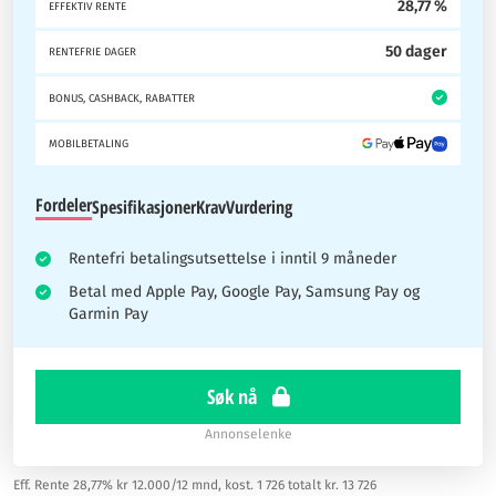
28,77 %
EFFEKTIV RENTE
50 dager
RENTEFRIE DAGER
BONUS, CASHBACK, RABATTER
MOBILBETALING
Fordeler
Spesifikasjoner
Krav
Vurdering
Rentefri betalingsutsettelse i inntil 9 måneder
Betal med Apple Pay, Google Pay, Samsung Pay og
Garmin Pay
Søk nå
Annonselenke
Eff. Rente 28,77% kr 12.000/12 mnd, kost. 1 726 totalt kr. 13 726